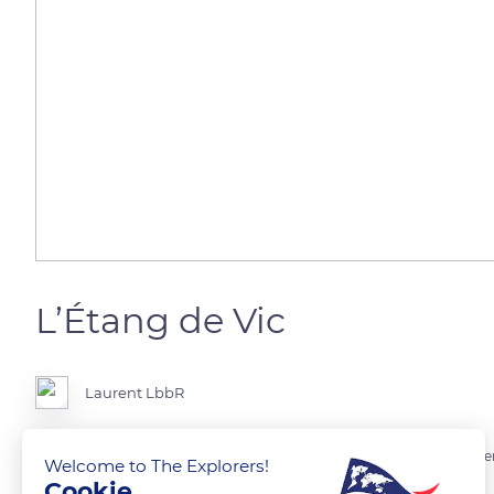
L’Étang de Vic
Laurent LbbR
L'étang de Vic appartient au complexe lagunaire des étangs palavasie
Welcome to The Explorers!
Vic-la-Gardiole, Mireval et Villeneuve-lès-Maguelone.
Cookie