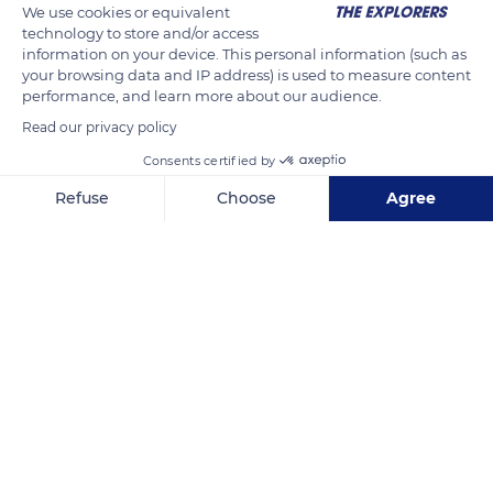
abondants dans toute l'Afrique. Ces équarrisseurs, profitent
We use cookies or equivalent
de l'activité humaine et de nos déchets.
technology to store and/or access
information on your device. This personal information (such as
your browsing data and IP address) is used to measure content
performance, and learn more about our audience.
READ MORE
TRANSLATE
Read our privacy policy
Consents certified by
Refuse
Choose
Agree
Axeptio consent
Consent Management Platform: Personalize Your Options
Our platform empowers you to tailor and manage your privacy se
Kwekwe
Related content