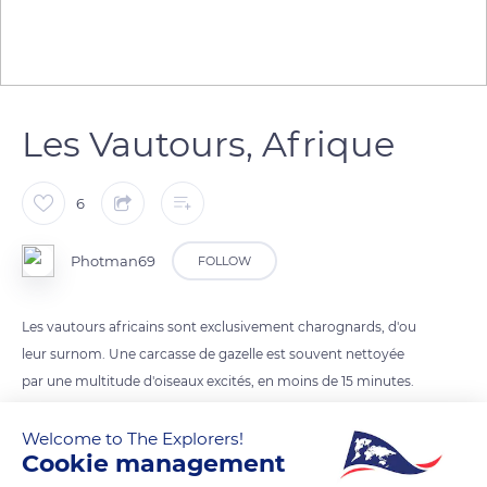
Les Vautours, Afrique
6
Photman69
FOLLOW
Les vautours africains sont exclusivement charognards, d'ou
leur surnom. Une carcasse de gazelle est souvent nettoyée
par une multitude d'oiseaux excités, en moins de 15 minutes.
Leur vol est lourd, Ils planent en battant lentement des ailes et
se servent des courants d'air chauds pour prendre de
Welcome to The Explorers!
Cookie management
l'altitude. Les vautours sont généralement communs ou