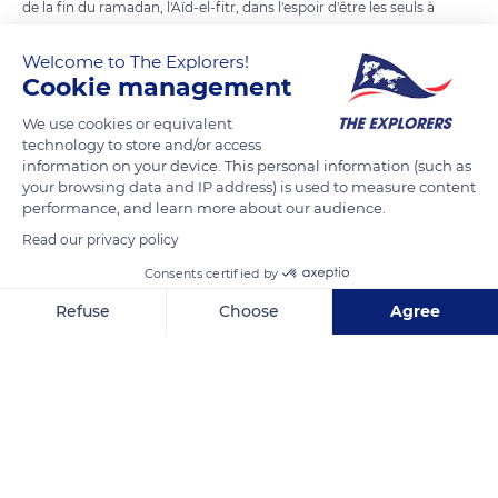
de la fin du ramadan, l'Aïd-el-fitr, dans l'espoir d'être les seuls à
gagner beaucoup d'argent. Allah se mit en colère et les
Welcome to The Explorers!
transforma en quatre rochers pour les punir. Ils ne
Cookie management
regagneront jamais la Grande-Terre.
We use cookies or equivalent
technology to store and/or access
READ MORE
TRANSLATE
information on your device. This personal information (such as
your browsing data and IP address) is used to measure content
performance, and learn more about our audience.
Read our privacy policy
Consents certified by
Refuse
Choose
Agree
Axeptio consent
Consent Management Platform: Personalize Your Options
Our platform empowers you to tailor and manage your privacy se
Ploir