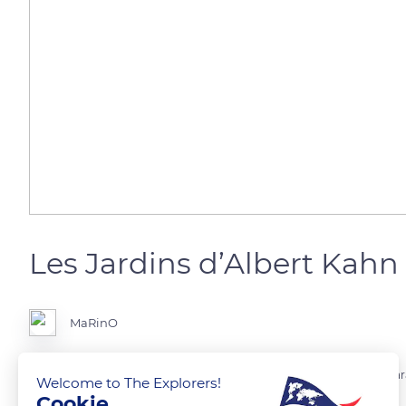
Les Jardins d’Albert Kahn
MaRinO
Le musée et les jardins d’Albert Khan, est un lieu de dépaysement ga
Welcome to The Explorers!
jardins Japonais, allez vous y balader, vous voyagerez !
Cookie