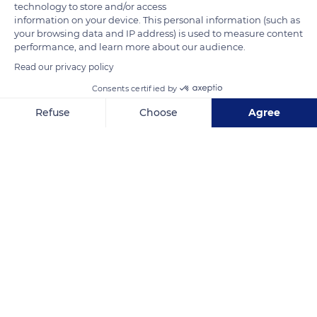
technology to store and/or access
information on your device. This personal information (such as
READ MORE
TRANSLATE
your browsing data and IP address) is used to measure content
performance, and learn more about our audience.
Read our privacy policy
Consents certified by
Refuse
Choose
Agree
Axeptio consent
Consent Management Platform: Personalize Your Options
Our platform empowers you to tailor and manage your privacy se
Ponte della Libertà, 302A
Related content