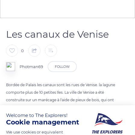
Les canaux de Venise
0
Photman69
FOLLOW
Bordée de Palais les canaux sont les rues de Venise. la lagune
comporte plus de 10 petites îles. La ville de Venise a été
construite sur un marécage à l'aide de pieux de bois, qui ont
servi de fondations. Elle fut le plus grand port maritime du
Welcome to The Explorers!
Moyen Age. Les déplacement se font sur des canaux en
Cookie management
vaporetto, les rues étroites ne permettent pas le passage des
voitures.
We use cookies or equivalent