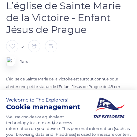
L’église de Sainte Marie
de la Victoire - Enfant
Jésus de Prague
5
Jana
L’église de Sainte Marie de la Victoire est surtout connue pour
abriter une petite statue de l’Enfant Jésus de Prague de 48 cm
en bois et cire. On lui change de vêtements plusieurs fois dans
Welcome to The Explorers!
l’année, en fonction du calendrier religieux.
Cookie management
A l’étage, vous pouvez visiter un petit musée où on expose
We use cookies or equivalent
quelques-unes de ses tenues magnifiquement brodées, que
technology to store and/or access
les fidèles lui ont offerts. En 400 ans, il en a reçu plus de 300.
information on your device. This personal information (such as
Parmi les tenues exposées se trouve également celle offerte
your browsing data and IP address) is used to measure content