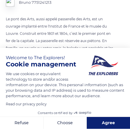
Bruno 7751241213
Le pont des Arts, aussi appelé passerelle des Arts, est un
ouvrage implanté entre l'Institut de France et le musée du
Louvre. Construit entre 1801 et 1804, c’est le premier pont en
fer de la capitale. La passerelle est réservée aux piétons. En
famille, en couple ou entre amis, la balade y est agréable et les
points de vue sur la Seine et ses monuments sont propices à
Welcome to The Explorers!
Cookie management
des séances photos.
We use cookies or equivalent
technology to store and/or access
READ MORE
TRANSLATE
information on your device. This personal information (such as
your browsing data and IP address) is used to measure content
performance, and learn more about our audience.
Read our privacy policy
Consents certified by
Refuse
Choose
Agree