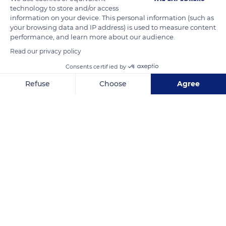
promontoire de la ville où se trouve la « Casa de Juntas »
technology to store and/or access
information on your device. This personal information (such as
(maison des juntes).
your browsing data and IP address) is used to measure content
performance, and learn more about our audience.
READ MORE
TRANSLATE
Read our privacy policy
Consents certified by
Refuse
Choose
Agree
Axeptio consent
Consent Management Platform: Personalize Your Options
Our platform empowers you to tailor and manage your privacy se
Árbol nuevo