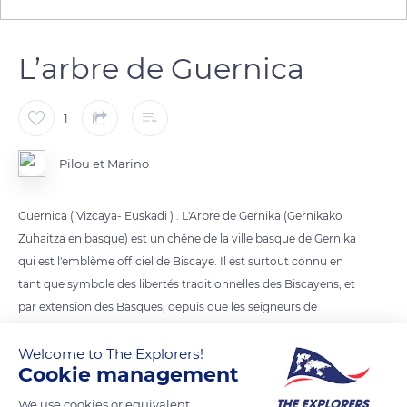
L’arbre de Guernica
1
Pilou et Marino
Guernica ( Vizcaya- Euskadi ) . L'Arbre de Gernika (Gernikako
Zuhaitza en basque) est un chêne de la ville basque de Gernika
qui est l'emblème officiel de Biscaye. Il est surtout connu en
tant que symbole des libertés traditionnelles des Biscayens, et
par extension des Basques, depuis que les seigneurs de
Biscaye, les rois de Castille et d'Espagne puis les lehendakariak
Welcome to The Explorers!
(présidents) de la Communauté autonome du Pays basque, y
Cookie management
ont prêté serment lors de leur prise de fonction. Il a été
remplacé quatre fois et existe toujours sur le petit
We use cookies or equivalent