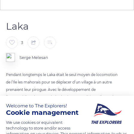
Laka
3
Serge Melesan
Pendant longtemps le Laka était le seul moyen de locomotion
de l’île les mahorais pour se déplacer d’un village à un autre
prenaient leur pirogue. Avec le développement de
l’automobile et les gros chalut la pirogue traditionnelle est de
moins en moins utiliser. D’où la création de la course de Laka
Welcome to The Explorers!
Cookie management
pour perpétuer la tradition et la culture mahoraise
We use cookies or equivalent
technology to store and/or access
READ MORE
TRANSLATE
information on your device. This personal information (such as