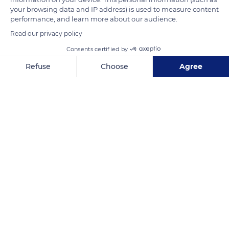
your browsing data and IP address) is used to measure content
performance, and learn more about our audience.
Read our privacy policy
Consents certified by
Refuse
Choose
Agree
Axeptio consent
Consent Management Platform: Personalize Your Options
Our platform empowers you to tailor and manage your privacy se
6 Rue Mache-Mbouini
Related content