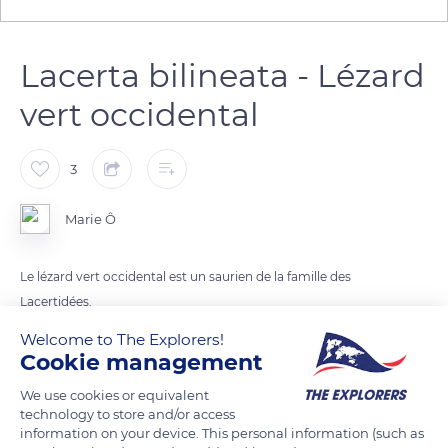
Lacerta bilineata - Lézard
vert occidental
3
Marie Ô
Le lézard vert occidental est un saurien de la famille des
Lacertidées.
Il a une teinte de fond verte mouchetée de noir. Son ventre
Welcome to The Explorers!
est vert ou jaune vif sans tache.
Cookie management
Il mesure environ 30 centimètres. Les adultes présentent 2
We use cookies or equivalent
bandes blanches bien marquées sur le dos et la queue.
technology to store and/or access
information on your device. This personal information (such as