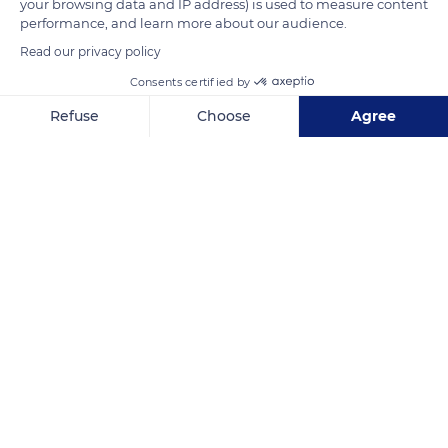
your browsing data and IP address) is used to measure content
READ MORE
TRANSLATE
performance, and learn more about our audience.
Read our privacy policy
Consents certified by
Refuse
Choose
Agree
Axeptio consent
Consent Management Platform: Personalize Your Options
Our platform empowers you to tailor and manage your privacy se
1 Rue de la Résistance
Related content