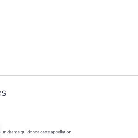
es
te un drame qui donna cette appellation.