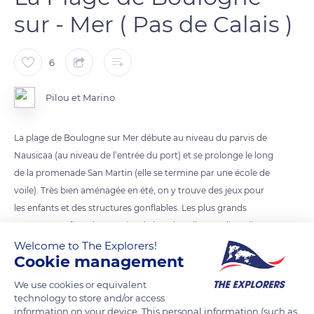
sur - Mer ( Pas de Calais )
6
Pilou et Marino
La plage de Boulogne sur Mer débute au niveau du parvis de
Nausicaa (au niveau de l’entrée du port) et se prolonge le long
de la promenade San Martin (elle se termine par une école de
voile). Très bien aménagée en été, on y trouve des jeux pour
les enfants et des structures gonflables. Les plus grands
pourront profiter des terrains de beach-volley ou s’installer
sur une chaise longue (également des cabines de bains et des
Welcome to The Explorers!
Cookie management
consignes) . À marée-basse, on peut y pratiquer du char à
voile (et du char à cerf-volant). Agréable promenade piétonne
We use cookies or equivalent
qui permet de rejoindre Wimereux dans un paysage agréable.
technology to store and/or access
information on your device. This personal information (such as