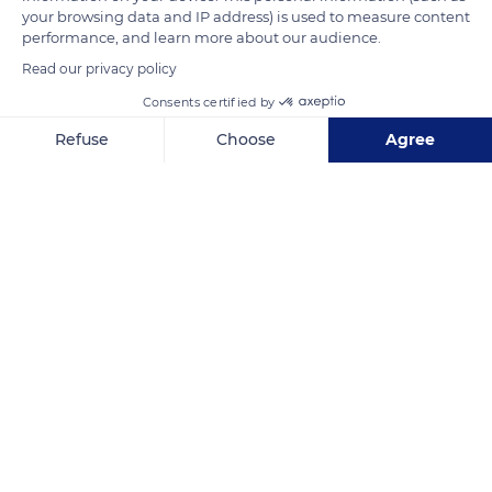
your browsing data and IP address) is used to measure content
performance, and learn more about our audience.
READ MORE
TRANSLATE
Read our privacy policy
Consents certified by
Refuse
Choose
Agree
Axeptio consent
Consent Management Platform: Personalize Your Options
Our platform empowers you to tailor and manage your privacy se
Boulogne-sur-Mer
Related content