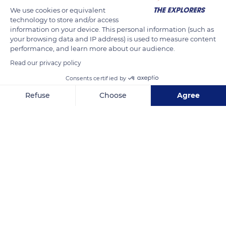
We use cookies or equivalent
La place tire son nom du fait qu’elle était l’emplacement des
technology to store and/or access
Foires Franches établies par le Roi Jean Le Bon en 1536 et
information on your device. This personal information (such as
confirmées par Louis XI et François 1er en 1545. Du 14ème au
your browsing data and IP address) is used to measure content
performance, and learn more about our audience.
18ème siècle, la Place Foire-le-Roi était un point très animé de
Read our privacy policy
Tours. Elle accueillait les marchands et les bateleurs de la
Loire. Elle servait aussi de lieu pour le supplice du pilori et
Consents certified by
l’exécution des condamnés.
Refuse
Choose
Agree
Axeptio consent
Consent Management Platform: Personalize Your Options
READ MORE
TRANSLATE
Our platform empowers you to tailor and manage your privacy se