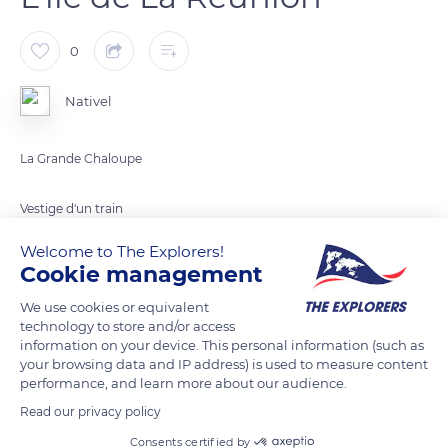
0
Nativel
La Grande Chaloupe
Vestige d'un train
Welcome to The Explorers!
Située entre les villes de Saint-Denis et de La Possession, la
Cookie management
Grande Chaloupe disposait d'une gare routière. Aujourd'hui,
We use cookies or equivalent
une locomotive et des wagons sont à l'arrêt pour une
technology to store and/or access
restauration.
information on your device. This personal information (such as
A l'occasion notamment des journées du patrimoine, le public
your browsing data and IP address) is used to measure content
performance, and learn more about our audience.
est invité à y prendre place pour disparaître dans un tunnel et
relier La Possession.
Read our privacy policy
Consents certified by