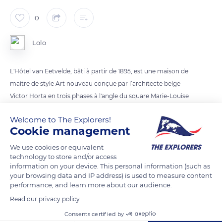
0
Lolo
L'Hôtel van Eetvelde, bâti à partir de 1895, est une maison de
maître de style Art nouveau conçue par l’architecte belge
Victor Horta en trois phases à l'angle du square Marie-Louise
et de l'avenue Palmerston, à Bruxelles en Belgique. L'Hôtel van
Welcome to The Explorers!
Eetvelde est situé aux numéros 2, 4 et 6 de l'avenue
Cookie management
Palmerston à Bruxelles, dans le quartier des squares.
We use cookies or equivalent
technology to store and/or access
READ MORE
TRANSLATE
information on your device. This personal information (such as
your browsing data and IP address) is used to measure content
performance, and learn more about our audience.
Read our privacy policy
Consents certified by