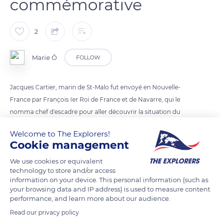
commémorative
2
Marie Ô
FOLLOW
Jacques Cartier, marin de St-Malo fut envoyé en Nouvelle-
France par François Ier Roi de France et de Navarre, qui le
nomma chef d'escadre pour aller découvrir la situation du
fleuve St-Laurent et de la Nouvelle-France.
Welcome to The Explorers!
Cette plaque installée lors de la Commémoration du départ
Cookie management
de Jacques Cartier sur le sol de la cathédrale Saint-Vincent à
We use cookies or equivalent
Saint-Malo.
technology to store and/or access
information on your device. This personal information (such as
your browsing data and IP address) is used to measure content
READ MORE
TRANSLATE
performance, and learn more about our audience.
Read our privacy policy