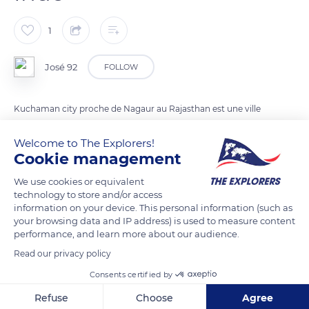
1
José 92
FOLLOW
Kuchaman city proche de Nagaur au Rajasthan est une ville
historique où l'on peut voir des fresques, des peintures
Welcome to The Explorers!
murales et des peintures miniatures sur les murs des maisons
Cookie management
et belles demeures.
We use cookies or equivalent
technology to store and/or access
READ MORE
TRANSLATE
information on your device. This personal information (such as
your browsing data and IP address) is used to measure content
performance, and learn more about our audience.
Read our privacy policy
Consents certified by
Refuse
Choose
Agree