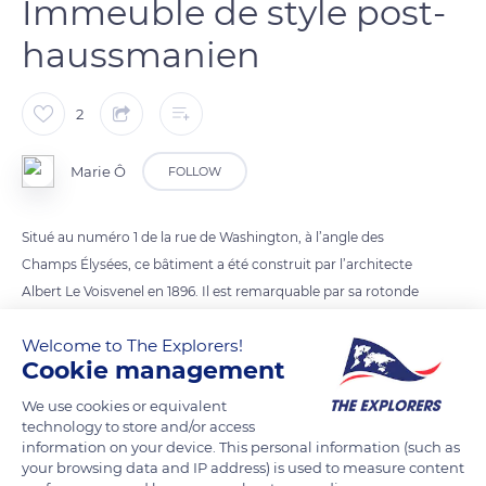
Immeuble de style post-
haussmanien
2
Marie Ô
FOLLOW
Situé au numéro 1 de la rue de Washington, à l’angle des
Champs Élysées, ce bâtiment a été construit par l’architecte
Albert Le Voisvenel en 1896. Il est remarquable par sa rotonde
d’angle abritant des loggias. Il comportait à l’origine 2
Welcome to The Explorers!
appartements par étage. Il a été reconverti dans la première
Cookie management
moitié du 20ème siècle pour abriter 4 magasins.
Il est entièrement rénové et aménagé en 2017 pour recevoir
We use cookies or equivalent
technology to store and/or access
les bureaux du siège social français d’une multinationale
information on your device. This personal information (such as
américaine qui crée et commercialise des produits
your browsing data and IP address) is used to measure content
électroniques, des ordinateurs personnels et des logiciels.