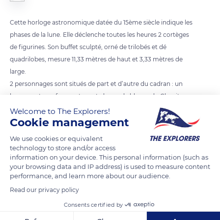
Cette horloge astronomique datée du 15ème siècle indique les
phases de la lune. Elle déclenche toutes les heures 2 cortèges
de figurines. Son buffet sculpté, orné de trilobés et dé
quadrilobes, mesure 11,33 mètres de haut et 3,33 mètres de
large.
2 personnages sont situés de part et d’autre du cadran : un
homme et une femme tenant chacun le blason du Chapitre,
une croix d’argent cantonnée de 4 fleurs de lys sur fond azur.
Welcome to The Explorers!
Cookie management
Le géant Atlas soutient l’ensemble de la structure.
We use cookies or equivalent
technology to store and/or access
READ MORE
TRANSLATE
information on your device. This personal information (such as
your browsing data and IP address) is used to measure content
performance, and learn more about our audience.
Read our privacy policy
Consents certified by