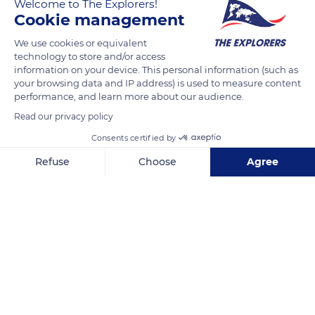
Welcome to The Explorers!
une vaste zone de badlands et vers le sud, la plaine fertile est
Cookie management
faite de petites parcelles en terrasses jalonnées de canaux
d’irrigation, dont certains sont centenaires.
We use cookies or equivalent
technology to store and/or access
information on your device. This personal information (such as
READ MORE
TRANSLATE
your browsing data and IP address) is used to measure content
performance, and learn more about our audience.
Read our privacy policy
Consents certified by
Refuse
Choose
Agree
Axeptio consent
Consent Management Platform: Personalize Your Options
Our platform empowers you to tailor and manage your privacy se
Libertad, 36