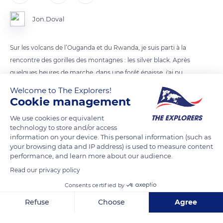
Jon.Doval
Sur les volcans de l’Ouganda et du Rwanda, je suis parti à la
rencontre des gorilles des montagnes : les silver black. Après
quelques heures de marche, dans une forêt épaisse, j'ai pu
approcher cette famille de gorilles. Une aventure des plus
Welcome to The Explorers!
exceptionnelle...
Cookie management
We use cookies or equivalent
technology to store and/or access
READ MORE
TRANSLATE
information on your device. This personal information (such as
your browsing data and IP address) is used to measure content
performance, and learn more about our audience.
Read our privacy policy
Consents certified by
Refuse
Choose
Agree
Axeptio consent
Consent Management Platform: Personalize Your Options