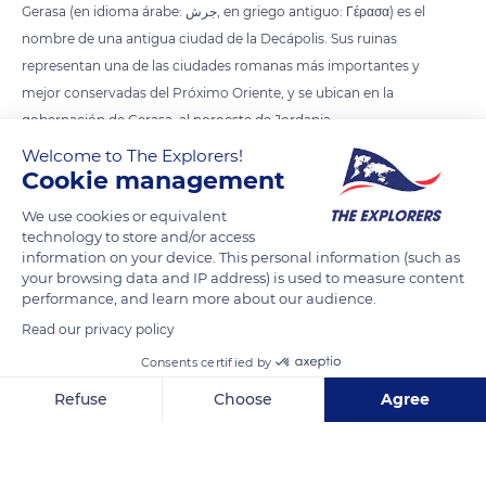
Gerasa (en idioma árabe: جرش, en griego antiguo: Γέρασα) es el
nombre de una antigua ciudad de la Decápolis. Sus ruinas
representan una de las ciudades romanas más importantes y
mejor conservadas del Próximo Oriente, y se ubican en la
gobernación de Gerasa, al noroeste de Jordania.
Welcome to The Explorers!
Cookie management
Los monumentos más destacados de la ciudad son: el Arco
de Adriano, el circo/hipódromo, dos inmensos templos
We use cookies or equivalent
dedicados a Zeus y Ártemis, el Foro, de forma oval, y rodeado
technology to store and/or access
por una hermosa columnata; una larga avenida columnada,
information on your device. This personal information (such as
your browsing data and IP address) is used to measure content
dos teatros (el gran Teatro del Sur y el más pequeño Teatro del
performance, and learn more about our audience.
Norte), dos baños, varios templos de menor importancia y
Read our privacy policy
unas murallas casi completas. La mayor parte de estos
Consents certified by
monumentos fueron construidos gracias a donaciones de los
habitantes más ricos de la ciudad. Desde 350 hubo en la
Refuse
Choose
Agree
ciudad una importante comunidad cristiana y entre 400 y
Axeptio consent
Consent Management Platform: Personalize Your Options
600 se construyeron más de trece iglesias, muchas de ellas
Our platform empowers you to tailor and manage your privacy se
con ricos suelos de mosaico. La catedral fue construida en el