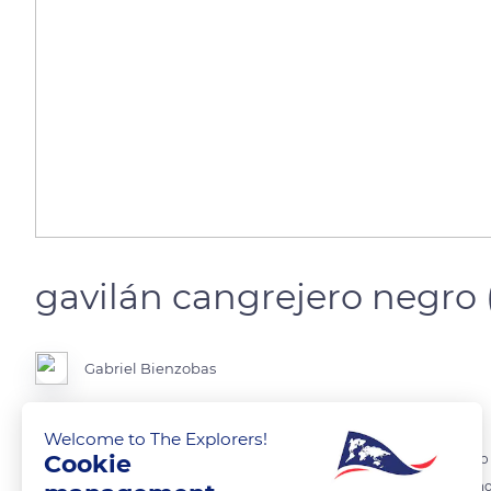
gavilán cangrejero negro 
Gabriel Bienzobas
Eng: common black Hawk
Welcome to The Explorers!
Cookie
El busardo negro norteño o gavilán cangrejero negro, busardo negro 
la familia Accipitridae. Antiguamente incluía el busardo negro cuban