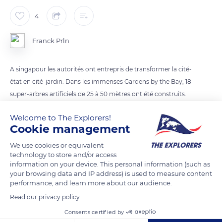
4
Franck Prln
A singapour les autorités ont entrepris de transformer la cité-
état en cité-jardin. Dans les immenses Gardens by the Bay, 18
super-arbres artificiels de 25 à 50 mètres ont été construits.
Ces structures de béton et de métal abritent des milliers de
Welcome to The Explorers!
plantes tropicales et fournissent de l'électricité grâce à des
Cookie management
panneaux photovoltaïques. Une interprétation moderne de la
We use cookies or equivalent
technology to store and/or access
information on your device. This personal information (such as
your browsing data and IP address) is used to measure content
READ MORE
TRANSLATE
performance, and learn more about our audience.
Read our privacy policy
Consents certified by