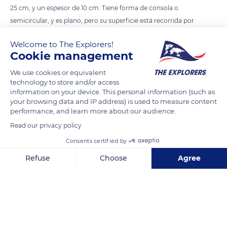
25 cm, y un espesor de 10 cm. Tiene forma de consola o
semicircular, y es plano, pero su superficie está recorrida por
una especie de surcos concéntricos, y se abulta o abolla de
Welcome to The Explorers!
forma irregular. Además posee un revestimiento lacado que
Cookie management
puede tener hasta medio centímetro de espesor, que le da un
color marrón rojizo, con el tiempo se vuelve de color marrón
We use cookies or equivalent
technology to store and/or access
oscuro. Durante la fase de crecimiento el borde del sombrero
information on your device. This personal information (such as
es blanquecino, pero cuando deja de crecer se vuelve del
your browsing data and IP address) is used to measure content
mismo color que el resto.
performance, and learn more about our audience.
Read our privacy policy
READ MORE
TRANSLATE
Consents certified by
Refuse
Choose
Agree
Axeptio consent
Consent Management Platform: Personalize Your Options
Our platform empowers you to tailor and manage your privacy se