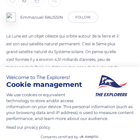
10
Emmanuel RAUSSIN
FOLLOW
La Lune est un objet céleste qui orbite autour de la Terre et il
est son seul satellite naturel permanent. C'est le 5ème plus
grand satellite naturel du Système solaire. On pense qu'elle
s'est formée il y a environ 4,51 milliards d'années, peu de
temps après la Terre. La distance moyenne de la Lune est de
384 402 km soit 1,28 seconde-lumière. C'est environ trente
Welcome to The Explorers!
Cookie management
fois le diamètre de la Terre. Le 21 juillet 1969, pour la 1ère fois,
lors de la mission Apollo 11, les hommes marchèrent sur la
We use cookies or equivalent
Lune
technology to store and/or access
information on your device. This personal information (such as
your browsing data and IP address) is used to measure content
READ MORE
TRANSLATE
performance, and learn more about our audience.
Read our privacy policy
Consents certified by