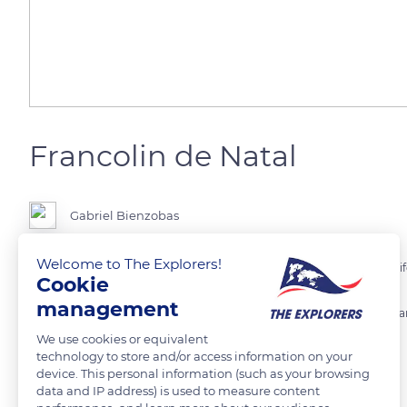
Francolin de Natal
Gabriel Bienzobas
Welcome to The Explorers!
El francolín de Natal (Pternistis natalensis) es una especie de ave gall
Cookie
management
Se lo encuentra en Botsuana, Mozambique, Sudáfrica, Suazilandia, Z
We use cookies or equivalent
technology to store and/or access information on your
READ MORE
TRANSLATE
device. This personal information (such as your browsing
data and IP address) is used to measure content