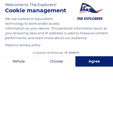
jusqu’à 3 mètres de haut. C’est un arbuste décoratif qui a une
Welcome to The Explorers!
floraison abondante jaune d’or dès la fin de l’hiver dans
Cookie management
l’hémisphère nord.
We use cookies or equivalent
technology to store and/or access
information on your device. This personal information (such as
READ MORE
TRANSLATE
your browsing data and IP address) is used to measure content
performance, and learn more about our audience.
Read our privacy policy
Consents certified by
Refuse
Choose
Agree
Axeptio consent
Consent Management Platform: Personalize Your Options
Our platform empowers you to tailor and manage your privacy se
11 Pl. Henri IV