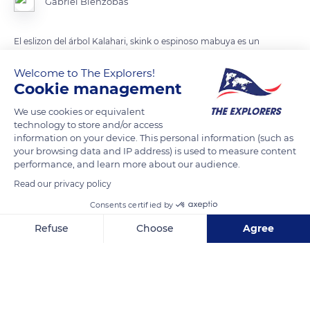
Gabriel Bienzobas
El eslizon del árbol Kalahari, skink o espinoso mabuya es un
lagarto de la familia skink. La especie es endémica del sur de
Welcome to The Explorers!
África, incluyendo Namibia, Sudáfrica, el oeste de Botswana y
Cookie management
el sur de Angola.
Los eslizones del árbol de Kalahari se encuentra en los árboles
We use cookies or equivalent
technology to store and/or access
donde anidan los pájaros tejedores sociales. Su número suele
information on your device. This personal information (such as
ser alto en este tipo de árboles donde existen tales colonias de
your browsing data and IP address) is used to measure content
aves, y son una de las presas favoritas del halcón pigmeo, que
performance, and learn more about our audience.
también tiene sus nidos en este tipo de árboles. Por una causa
Read our privacy policy
o por otra, este eslizon busca sin embargo tal tipo de refugio
Consents certified by
algo peligroso porque allí tiene suficiente alimento y la
Refuse
Choose
Agree
depredación que sufre no llega a ser crítica a su existencia en
tales circunstancias adversas.
Axeptio consent
Consent Management Platform: Personalize Your Options
Our platform empowers you to tailor and manage your privacy se
READ MORE
TRANSLATE