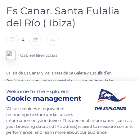
Es Canar. Santa Eulalia
del Río ( Ibiza)
4
Gabriel Bienzobas
La isla de Es Canar y los islotes de Sa Galera y Esculls d’en
Racó le dan un encanto especial al paisaje marítimo de las
playas de Es Canar y Cala Nova, unidas ambas por un
Welcome to The Explorers!
agradable paseo que discurre junto al mar y que se encuentra
Cookie management
asfaltado prácticamente durante todo el recorrido. Las dos
We use cookies or equivalent
playas resultan idóneas para el baño infantil debido al suave
technology to store and/or access
desnivel del fondo marino, aunque en la playa de Es Canar los
information on your device. This personal information (such as
your browsing data and IP address) is used to measure content
más pequeños también encuentran la posibilidad de practicar
performance, and learn more about our audience.
deportes náuticos. Por su parte, la playa de Cala Nova destaca