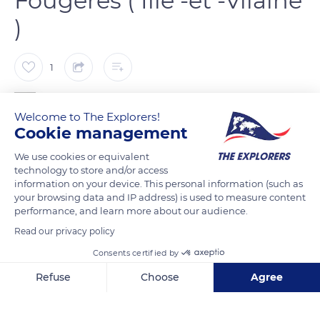
Fougères ( Ille -et -Vilaine
)
1
Pilou et Marino
Welcome to The Explorers!
Cookie management
L’entrée du château est composée de trois tours. Au centre, la
We use cookies or equivalent
tour carrée dite de La-Haye- Saint-Hilaire date de la fin du XIIe
technology to store and/or access
siècle. De part et d’autre, deux tours circulaires percées de
information on your device. This personal information (such as
your browsing data and IP address) is used to measure content
meurtrières sont ajoutées au XIIIe siècle. Sans angle mort,
performance, and learn more about our audience.
elles permettent aux défenseurs d’éviter les attaques
Read our privacy policy
surprises.
Consents certified by
Refuse
Choose
Agree
READ MORE
TRANSLATE
Axeptio consent
Consent Management Platform: Personalize Your Options
Our platform empowers you to tailor and manage your privacy se