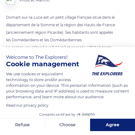
Domart-sur-la-Luce est un petit village français situé dans le
département de la Somme et la région des Hauts-de-France
(anciennement région Picardie). Ses habitants sont appelés
les Domédardiens et les Domédardiennes.
La commune s'étend sur 8,6 km² et compte 428 habitants
depuis le dernier recensement de la population.
Welcome to The Explorers!
Cookie management
READ MORE
TRANSLATE
We use cookies or equivalent
technology to store and/or access
information on your device. This personal information (such as
your browsing data and IP address) is used to measure content
performance, and learn more about our audience.
Read our privacy policy
Consents certified by
Refuse
Choose
Agree
Axeptio consent
Consent Management Platform: Personalize Your Options