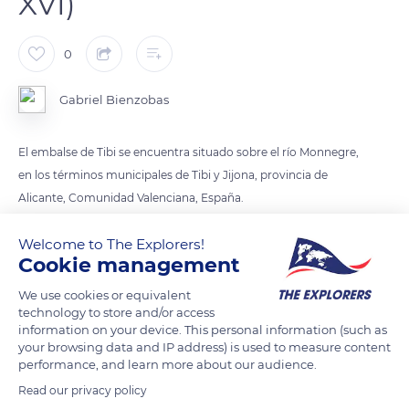
XVI)
0
Gabriel Bienzobas
El embalse de Tibi se encuentra situado sobre el río Monnegre,
en los términos municipales de Tibi y Jijona, provincia de
Alicante, Comunidad Valenciana, España.
Welcome to The Explorers!
En su época (s. XVI) fue la presa más importante de Europa y
Cookie management
de todo el mundo conocido por su altura de más de cuarenta
metros, que no se superó hasta la construcción de las
We use cookies or equivalent
technology to store and/or access
grandes presas del periodo ilustrado. Sus obras comenzaron
information on your device. This personal information (such as
en 1580 dirigidas por Juan Bautista Antonelli y su sobrino
your browsing data and IP address) is used to measure content
Cristóbal de Roda Antonelli por mandato del rey Felipe II en el
performance, and learn more about our audience.
cauce del río Monnegre.
Read our privacy policy