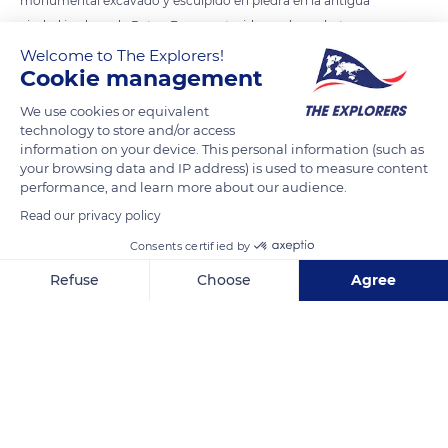
monumental excavado y esculpido en piedra en la antigua
ciudad jordana de Petra. Fue construido por los nabateos en
el siglo I en honor a Obodas I tras su muerte y mide 50 metros
Welcome to The Explorers!
Cookie management
de ancho por aproximadamente 45 metros de alto.
Arquitectónicamente es un ejemplo del estilo clásico nabateo.
We use cookies or equivalent
Es el segundo edificio más conocido del sitio arqueológico
technology to store and/or access
information on your device. This personal information (such as
tras Khazné.
your browsing data and IP address) is used to measure content
performance, and learn more about our audience.
READ MORE
TRANSLATE
Read our privacy policy
Consents certified by
Refuse
Choose
Agree
Axeptio consent
Consent Management Platform: Personalize Your Options
Our platform empowers you to tailor and manage your privacy se
The Monastery Route