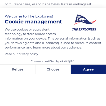
bordures de haies, les abords de fossés, les talus ombragés et
frais et sous les couverts forestiers, aussi bien de feuillus et de
Welcome to The Explorers!
résineux. Elle est peu exigeante au niveau de la composition
Cookie management
du sol : sableux, argileux ou limoneux (nécessité tout de
même d'une humidité suffisante).
We use cookies or equivalent
technology to store and/or access
information on your device. This personal information (such as
READ MORE
TRANSLATE
your browsing data and IP address) is used to measure content
performance, and learn more about our audience.
Read our privacy policy
Consents certified by
Refuse
Choose
Agree
Axeptio consent
Consent Management Platform: Personalize Your Options
Our platform empowers you to tailor and manage your privacy se
Source Du Cher