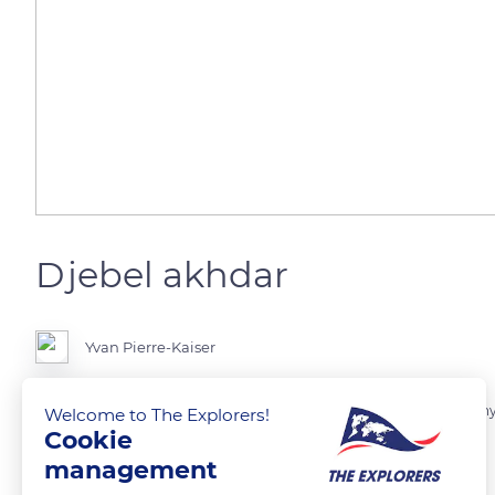
Djebel akhdar
Yvan Pierre-Kaiser
Au coeur du Sultanat d'Oman, le Djebel Akhdar et ses immenses canyo
Welcome to The Explorers!
Cookie
management
READ MORE
TRANSLATE