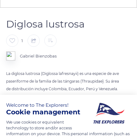
Diglosa lustrosa
1
Gabriel Bienzobas
La diglosa lustrosa (Diglossa lafresnayii) es una especie de ave
paseriforme de la familia de las tángaras (Thraupidae}. Su área
de distribución incluye Colombia, Ecuador, Perú y Venezuela.
Su hábitat natural se encuentra en los bosques de los
páramos andinos (en Perú entre los 2.000 y los 3.700 m de
Welcome to The Explorers!
Cookie management
altitud); su curioso pico indica que es un ave que se alimenta
We use cookies or equivalent
technology to store and/or access
information on your device. This personal information (such as