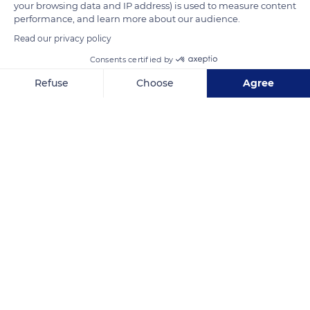
READ MORE
TRANSLATE
your browsing data and IP address) is used to measure content
performance, and learn more about our audience.
Read our privacy policy
Consents certified by
Refuse
Choose
Agree
Axeptio consent
Consent Management Platform: Personalize Your Options
Our platform empowers you to tailor and manage your privacy se
R Espinel
Related content