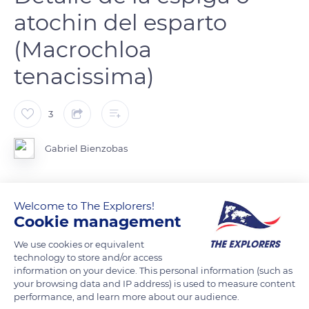
atochin del esparto
(Macrochloa
tenacissima)
3
Gabriel Bienzobas
esparto es una hierba perenne, de hasta 1 m de altura, que
Welcome to The Explorers!
forma cepellones o macollas dispersas, conocidas como
Cookie management
atochas o esparteras. En estos cepellones, los espartos u hojas
van brotando hacia el centro de la planta, quedando las hojas
We use cookies or equivalent
technology to store and/or access
viejas bajo esta. En primavera florece, forma sobre largos
information on your device. This personal information (such as
tallos, unas vistosas espigas, llamadas atochín.
your browsing data and IP address) is used to measure content
performance, and learn more about our audience.
El esparto es una planta del Mediterráneo Occidental, de