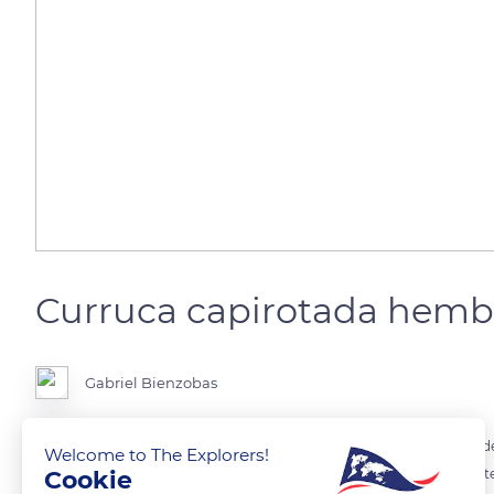
Curruca capirotada hembra 
Gabriel Bienzobas
Curruca de mediano tamaño y relativamente corpulenta, muy fácil de id
Welcome to The Explorers!
Cookie
física que diferencia a la curruca HEMBRA es que está luce su capiro