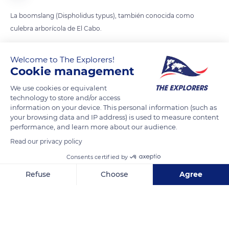
La boomslang (Dispholidus typus), también conocida como
culebra arborícola de El Cabo.
Es una serpiente dócil, tímida y huye fácilmente pero cuando
Welcome to The Explorers!
es provocada ataca mordiendo con fuerza, con toda la boca
Cookie management
abierta, ya que los colmillos ponzoñosos están en la parte
We use cookies or equivalent
posterior del maxilar superior. Las mordeduras,
technology to store and/or access
generalmente, se producen sólo cuando las personas
information on your device. This personal information (such as
your browsing data and IP address) is used to measure content
intentan manipular, atrapar, o matar a los animales.
performance, and learn more about our audience.
Read our privacy policy
Muchos miembros de la familia Colubridae que se consideran
venenosos son inofensivos para los seres humanos, porque
Consents certified by
tienen glándulas venenosas muy pequeñas, veneno
Refuse
Choose
Agree
relativamente débil, o un sistema ineficiente de inoculación
Axeptio consent
Consent Management Platform: Personalize Your Options
de veneno.
Our platform empowers you to tailor and manage your privacy se
READ MORE
TRANSLATE