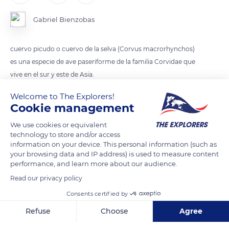
Gabriel Bienzobas
cuervo picudo o cuervo de la selva (Corvus macrorhynchos)
es una especie de ave paseriforme de la familia Corvidae que
vive en el sur y este de Asia.
Welcome to The Explorers!
las subespecies de las zonas meridionales como la India son
Cookie management
algo menores que la corneja.
We use cookies or equivalent
technology to store and/or access
Todas las subespecies tienen el pico relativamente largo con la
information on your device. This personal information (such as
parte superior bastante ancha y arqueada, de aspecto pesado
your browsing data and IP address) is used to measure content
performance, and learn more about our audience.
y parecido al del cuervo común.
Read our privacy policy
Se encuentra en los bosques, parques y jardines, campos de
Consents certified by
cultivo con algunos árboles, aunque es un ave que prefiere e
Refuse
Choose
Agree
campo abierto en el sur de su área de distribución donde no
Axeptio consent
Consent Management Platform: Personalize Your Options
compite con el cuervo común y la corneja negra como en el