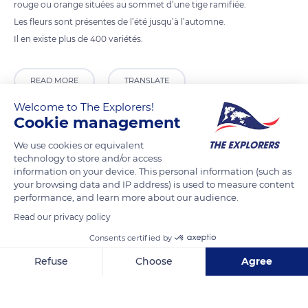
rouge ou orange situées au sommet d’une tige ramifiée.
Les fleurs sont présentes de l’été jusqu’à l’automne.
Il en existe plus de 400 variétés.
READ MORE
TRANSLATE
Welcome to The Explorers!
Cookie management
We use cookies or equivalent
technology to store and/or access
information on your device. This personal information (such as
your browsing data and IP address) is used to measure content
performance, and learn more about our audience.
Read our privacy policy
Consents certified by
11 Kerere
Refuse
Choose
Agree
Axeptio consent
Consent Management Platform: Personalize Your Options
Our platform empowers you to tailor and manage your privacy se