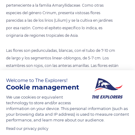
perteneciente a la familia Amaryllidaceae. Como otras
especies del género Crinum, presenta vistosas flores
parecidas a las de los lirios (Lilium) y se la cultiva en jardines
por esa razón. Como el epíteto específico lo indica, es
originaria de regiones tropicales de Asia.
Las flores son pedunculadas, blancas, con el tubo de 7-10 cm
de largo y los segmentos linear-oblongos, de 5-7 cm. Los
estambres son rojos, con las anteras amarillas. Las flores están
dispuestas en umbelas 20-50-floras, en la extremidad de un
Welcome to The Explorers!
largo escapo macizo y áfilo. Florece en verano.
Cookie management
We use cookies or equivalent
READ MORE
TRANSLATE
technology to store and/or access
information on your device. This personal information (such as
your browsing data and IP address) is used to measure content
performance, and learn more about our audience.
Read our privacy policy