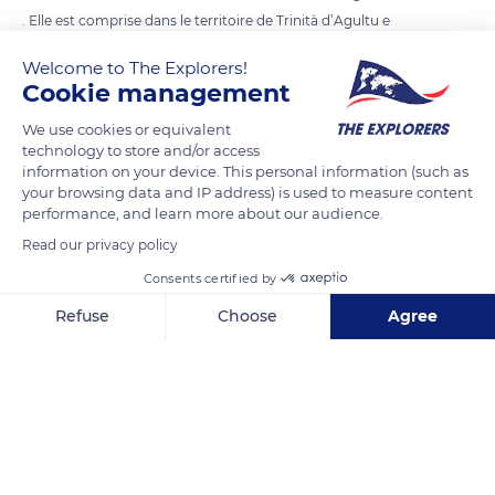
. Elle est comprise dans le territoire de Trinità d’Agultu e
Vignola . C’est une destination idéale pour les passionnés de
Welcome to The Explorers!
nature avec sa côte composée d’une succession de plages de
Cookie management
sable blanc séparées par des falaises rocheuses.
We use cookies or equivalent
technology to store and/or access
information on your device. This personal information (such as
READ MORE
TRANSLATE
your browsing data and IP address) is used to measure content
performance, and learn more about our audience.
Read our privacy policy
Consents certified by
Refuse
Choose
Agree
Axeptio consent
Consent Management Platform: Personalize Your Options
Our platform empowers you to tailor and manage your privacy se
07038 Trinità d'Agultu e Vignola OT, Italy