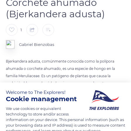
Corchete ahumado
(Bjerkandera adusta)
1
Gabriel Bienzobas
Bjerkandera adusta, comúnmente conocida como la polípora
ahumada o corchete ahumado, es una especie de hongo en la
familia Meruliaceae. Es un patógeno de plantas que causa la
pudrición blanca en los árboles vivos, pero generalmente
aparece en la madera muerta. Fue descrita por primera vez
Welcome to The Explorers!
Cookie management
científicamente como Boletus adustus por Carl Ludwig
Willdenow en 1787. La secuencia del genoma de Bjerkandera
We use cookies or equivalent
adusta se informó en 2013.
technology to store and/or access
information on your device. This personal information (such as
your browsing data and IP address) is used to measure content
READ MORE
TRANSLATE
performance, and learn more about our audience.