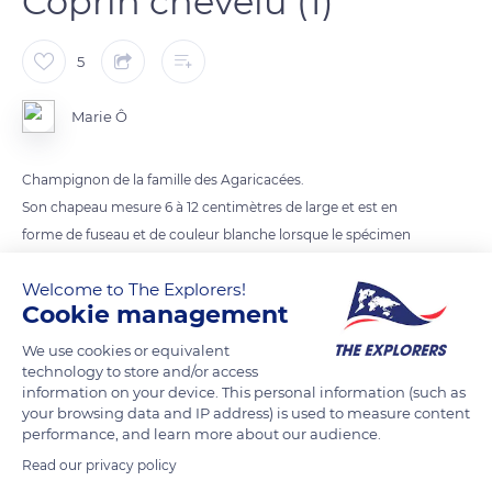
Coprin chevelu (1)
5
Marie Ô
Champignon de la famille des Agaricacées.
Son chapeau mesure 6 à 12 centimètres de large et est en
forme de fuseau et de couleur blanche lorsque le spécimen
est jeune (comme sur la photo).
Welcome to The Explorers!
Le pied mesure 6 à 15 centimètres de haut.
Cookie management
Il pousse dans les pelouses, les prairies, les endroits dégagés
des bois, les bords de chemin, de préférence dans les sols
We use cookies or equivalent
technology to store and/or access
riches en azote.
information on your device. This personal information (such as
Il est comestible lorsqu’il est jeune et entièrement blanc lors
your browsing data and IP address) is used to measure content
de la coupe. Il doit être consommé dans l’heure qui suit sa
performance, and learn more about our audience.
récolte.
Read our privacy policy