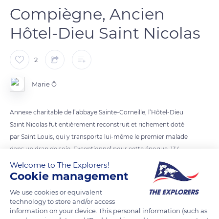
Compiègne, Ancien
Hôtel-Dieu Saint Nicolas
2
Marie Ô
Annexe charitable de l’abbaye Sainte-Corneille, l’Hôtel-Dieu
Saint Nicolas fut entièrement reconstruit et richement doté
par Saint Louis, qui y transporta lui-même le premier malade
dans un drap de soie. Exceptionnel pour cette époque, 134
pauvres et malades avaient chaud, dormaient dans un lit
Welcome to The Explorers!
Cookie management
individuel et étaient nourris. Les religieuses Augustines y
furent remplacées en 1792 par des sœurs de Saint Vincent de
We use cookies or equivalent
Paul.
technology to store and/or access
Depuis sa réunion avec l’hôpital général en 1894, les bâtiments
information on your device. This personal information (such as