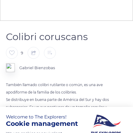
Colibri coruscans
9
Gabriel Bienzobas
También llamado colibri rutilante o común, es una ave
apodiforme de la familia de los colibríes.
Se distribuye en buena parte de América del Sur y hay dos
subespecies. Es un ave nectivora de un tamaño regular y
denota cierta agresividad con otras aves nectivoras ( otros
Welcome to The Explorers!
Cookie management
colibríes).
Vive en las montañas y zonas altas de Colombia, Ecuador,