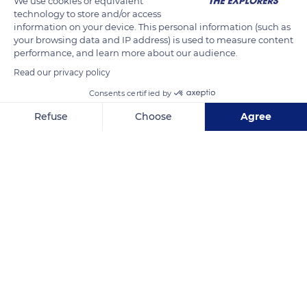
We use cookies or equivalent
Venezuela y llega a encontrarse en Argentina y Chile.
technology to store and/or access
Fue descrito por John Gould en 1846.
information on your device. This personal information (such as
your browsing data and IP address) is used to measure content
performance, and learn more about our audience.
READ MORE
TRANSLATE
Read our privacy policy
Consents certified by
Refuse
Choose
Agree
Axeptio consent
Consent Management Platform: Personalize Your Options
Our platform empowers you to tailor and manage your privacy se
0, 0