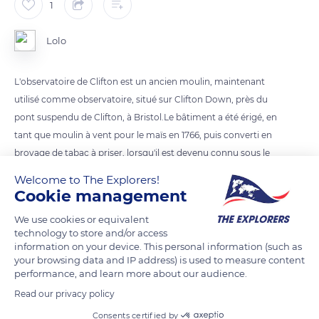
1
Lolo
L'observatoire de Clifton est un ancien moulin, maintenant
utilisé comme observatoire, situé sur Clifton Down, près du
pont suspendu de Clifton, à Bristol.Le bâtiment a été érigé, en
tant que moulin à vent pour le maïs en 1766, puis converti en
broyage de tabac à priser, lorsqu'il est devenu connu sous le
nom de «Moulin à tabac». Celui-ci a été endommagé par un
Welcome to The Explorers!
incendie le 30 octobre 1777, lorsque les voiles ont été laissées
Cookie management
en action lors d'un fort coup de vent.
We use cookies or equivalent
technology to store and/or access
information on your device. This personal information (such as
READ MORE
TRANSLATE
your browsing data and IP address) is used to measure content
performance, and learn more about our audience.
Read our privacy policy
Consents certified by