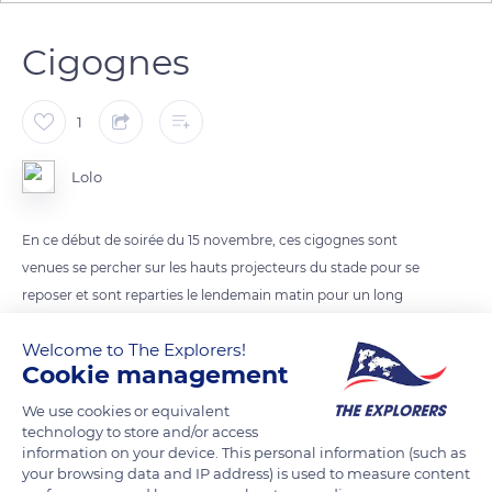
Cigognes
1
Lolo
En ce début de soirée du 15 novembre, ces cigognes sont
venues se percher sur les hauts projecteurs du stade pour se
reposer et sont reparties le lendemain matin pour un long
voyage.
Welcome to The Explorers!
Au total 22 cigognes se sont posées sur les 6 lampadaires du
Cookie management
stade.
We use cookies or equivalent
technology to store and/or access
READ MORE
TRANSLATE
information on your device. This personal information (such as
your browsing data and IP address) is used to measure content